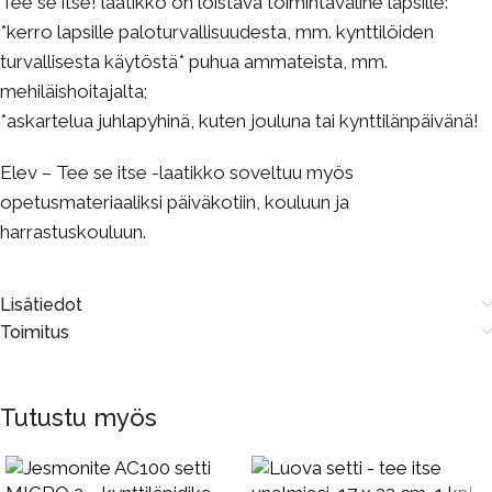
Tee se itse! laatikko on loistava toimintaväline lapsille:
*kerro lapsille paloturvallisuudesta, mm. kynttilöiden
turvallisesta käytöstä* puhua ammateista, mm.
mehiläishoitajalta;
*askartelua juhlapyhinä, kuten jouluna tai kynttilänpäivänä!
Elev – Tee se itse -laatikko soveltuu myös
opetusmateriaaliksi päiväkotiin, kouluun ja
harrastuskouluun.
Lisätiedot
Toimitus
Tutustu myös