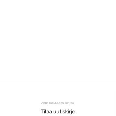
Anna luovuutesi lentää!
Tilaa uutiskirje