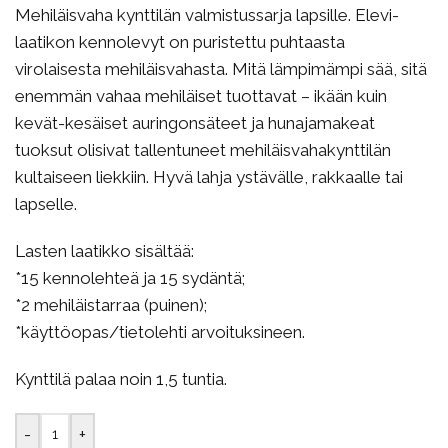
Mehiläisvaha kynttilän valmistussarja lapsille. Elevi-
laatikon kennolevyt on puristettu puhtaasta
virolaisesta mehiläisvahasta. Mitä lämpimämpi sää, sitä
enemmän vahaa mehiläiset tuottavat – ikään kuin
kevät-kesäiset auringonsäteet ja hunajamakeat
tuoksut olisivat tallentuneet mehiläisvahakynttilän
kultaiseen liekkiin. Hyvä lahja ystävälle, rakkaalle tai
lapselle.
Lasten laatikko sisältää:
*15 kennolehteä ja 15 sydäntä;
*2 mehiläistarraa (puinen);
*käyttöopas/tietolehti arvoituksineen.
Kynttilä palaa noin 1,5 tuntia.
-
+