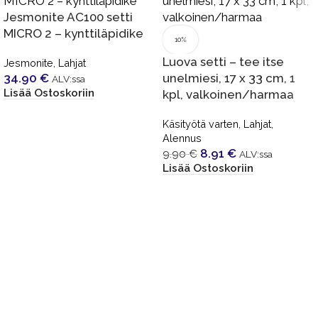
Jesmonite AC100 setti
MICRO 2 – kynttiläpidike
10%
Luova setti – tee itse
Jesmonite
,
Lahjat
34.90
€
unelmiesi, 17 x 33 cm, 1
ALV:ssa
Lisää Ostoskoriin
kpl, valkoinen/harmaa
Käsityötä varten
,
Lahjat
,
Alennus
8.91
€
9.90
€
ALV:ssa
Lisää Ostoskoriin