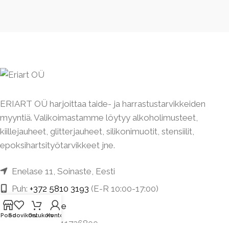
ERIART OÜ harjoittaa taide- ja harrastustarvikkeiden
myyntiä. Valikoimastamme löytyy alkoholimusteet,
kiillejauheet, glitterjauheet, silikonimuotit, stensiilit,
epoksihartsityötarvikkeet jne.
Enelase 11, Soinaste, Eesti
Puh:
+372 5810 3193
(E-R 10:00-17:00)
info@eriart.ee
Pood
Soovikorv
Ostukorv
Konto
Rekisterikoodi: 11726800