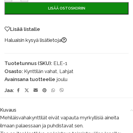
LISÄÄ OSTOSKORIIN
Lisää listalle
Haluaisin kysyä lisätietoja
Tuotetunnus (SKU):
ELE-1
Osasto:
Kynttilän vahat
,
Lahjat
Avainsana tuotteelle
joulu
Jaa:
Kuvaus
Mehiläisvahakynttilät eivät vapauta myrkyllisiä aineita
ilmaan palaessaan ja puhdistavat sen.